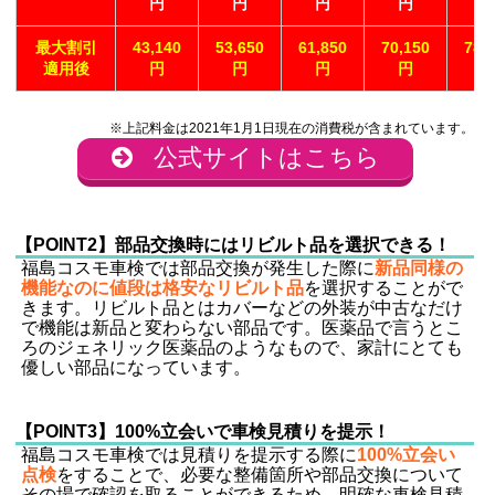
円
円
円
円
最大割引
43,140
53,650
61,850
70,150
78,
適用後
円
円
円
円
※上記料金は2021年1月1日現在の消費税が含まれています。
公式サイトはこちら
【POINT2】部品交換時にはリビルト品を選択できる！
福島コスモ車検では部品交換が発生した際に
新品同様の
機能なのに値段は格安なリビルト品
を選択することがで
きます。リビルト品とはカバーなどの外装が中古なだけ
で機能は新品と変わらない部品です。医薬品で言うとこ
ろのジェネリック医薬品のようなもので、家計にとても
優しい部品になっています。
【POINT3】100%立会いで車検見積りを提示！
福島コスモ車検では見積りを提示する際に
100%立会い
点検
をすることで、必要な整備箇所や部品交換について
その場で確認を取ることができるため、明確な車検見積