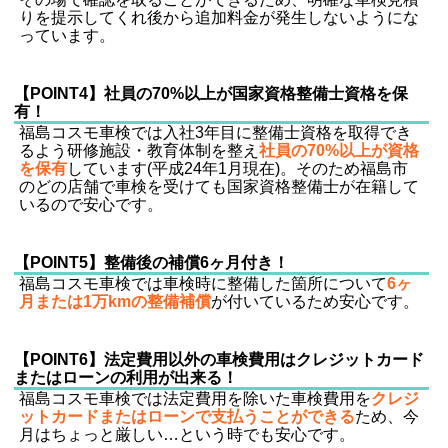
りを提示してくれ後から追加料金が発生しないようにな
っています。
【POINT4】社員の70%以上が国家資格整備士資格を保
有！
福島コスモ車検では入社3年目に整備士資格を取得でき
るよう研修施設・教育体制を整え
社員の70%以上が資格
を保有
しています(平成24年1月現在)。そのため福島市
のどの店舗で車検を受けても国家資格整備士が在籍して
いるので安心です。
【POINT5】整備後の補償6ヶ月付き！
福島コスモ車検では車検時に整備した箇所について
6ヶ
月または1万kmの整備補償
が付いているため安心です。
【POINT6】法定費用以外の車検費用はクレジットカード
またはローンの利用が出来る！
福島コスモ車検では法定費用を除いた車検費用を
クレジ
ットカードまたはローンで支払うことができる
ため、今
月はちょっと厳しい…という時でも安心です。