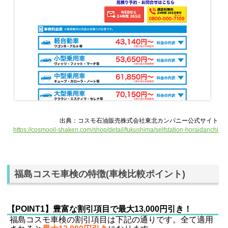
出典：コスモ石油販売株式会社東北カンパニー公式サイト
https://cosmooil-shaken.com/shop/detail/fukushima/selfstation-horaidanchi
福島コスモ車検の特徴(車検比較ポイント)
【POINT1】豊富な割引項目で最大13,000円引き！
福島コスモ車検の割引項目は下記の通りです。全て適用