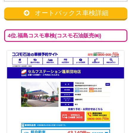
オートバックス車検詳細
4位.福島コスモ車検(コスモ石油販売㈱)