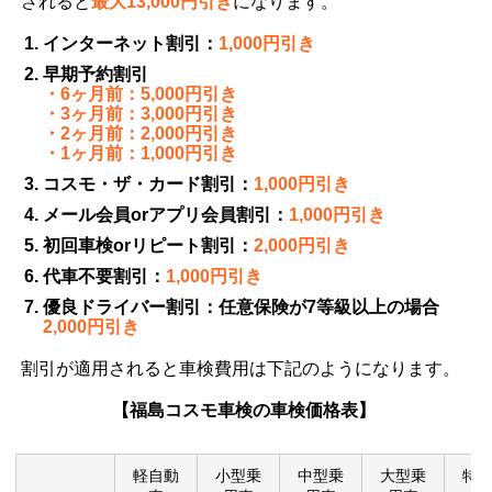
されると
最大13,000円引き
になります。
インターネット割引：
1,000円引き
早期予約割引
・6ヶ月前：5,000円引き
・3ヶ月前：3,000円引き
・2ヶ月前：2,000円引き
・1ヶ月前：1,000円引き
コスモ・ザ・カード割引：
1,000円引き
メール会員orアプリ会員割引：
1,000円引き
初回車検orリピート割引：
2,000円引き
代車不要割引：
1,000円引き
優良ドライバー割引：任意保険が7等級以上の場合
2,000円引き
割引が適用されると車検費用は下記のようになります。
【福島コスモ車検の車検価格表】
軽自動
小型乗
中型乗
大型乗
特